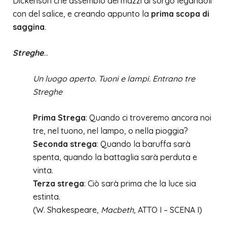
Dickenson che assemblò dei mazzi di sorgo legandoli
con del salice, e creando appunto la
prima scopa di
saggina
.
Streghe
…
Un luogo aperto. Tuoni e lampi. Entrano tre
Streghe
Prima Strega
: Quando ci troveremo ancora noi
tre, nel tuono, nel lampo, o nella pioggia?
Seconda strega
: Quando la baruffa sarà
spenta, quando la battaglia sarà perduta e
vinta.
Terza strega
: Ciò sarà prima che la luce sia
estinta.
(W. Shakespeare
, Macbeth,
ATTO I – SCENA I)