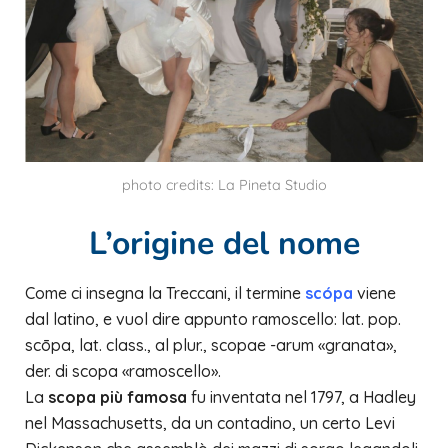
photo credits: La Pineta Studio
L’origine del nome
Come ci insegna la Treccani, il termine
scópa
viene
dal latino, e vuol dire appunto ramoscello: lat. pop.
scōpa, lat. class., al plur., scopae -arum «granata»,
der. di scopa «ramoscello».
La
scopa più famosa
fu inventata nel 1797, a Hadley
nel Massachusetts, da un contadino, un certo Levi