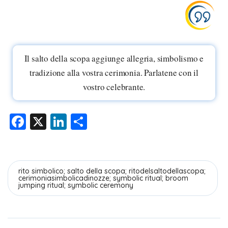
Il salto della scopa aggiunge allegria, simbolismo e
tradizione alla vostra cerimonia. Parlatene con il
vostro celebrante.
F
X
Li
C
a
n
o
c
k
n
e
e
di
rito simbolico; salto della scopa; ritodelsaltodellascopa;
cerimoniasimbolicadinozze; symbolic ritual; broom
b
dI
vi
jumping ritual; symbolic ceremony
o
n
di
o