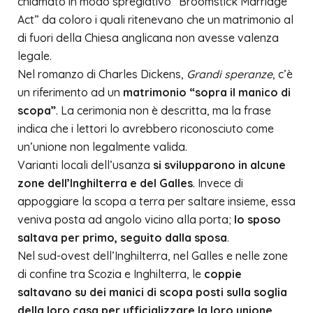
chiamato in modo spregiativo “Broomstick Marriage
Act” da coloro i quali ritenevano che un matrimonio al
di fuori della Chiesa anglicana non avesse valenza
legale.
Nel romanzo di Charles Dickens,
Grandi speranze
, c’è
un riferimento ad un
matrimonio “sopra il manico di
scopa”
. La cerimonia non è descritta, ma la frase
indica che i lettori lo avrebbero riconosciuto come
un’unione non legalmente valida.
Varianti locali dell’usanza
si svilupparono in alcune
zone dell’Inghilterra e del Galles
. Invece di
appoggiare la scopa a terra per saltare insieme, essa
veniva posta ad angolo vicino alla porta;
lo sposo
saltava per primo, seguito dalla sposa
.
Nel sud-ovest dell’Inghilterra, nel Galles e nelle zone
di confine tra Scozia e Inghilterra, le
coppie
saltavano su dei manici di scopa posti sulla soglia
della loro casa per ufficializzare la loro unione
.