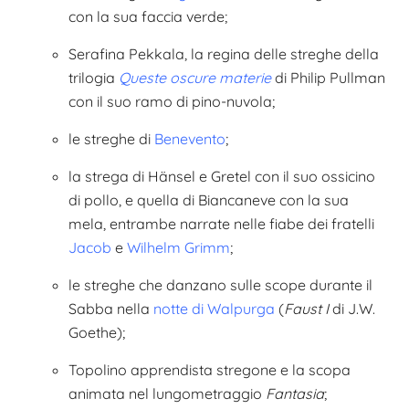
con la sua faccia verde;
Serafina Pekkala, la regina delle streghe della
trilogia
Queste oscure materie
di Philip Pullman
con il suo ramo di pino-nuvola;
le streghe di
Benevento
;
la strega di Hänsel e Gretel con il suo ossicino
di pollo, e quella di Biancaneve con la sua
mela, entrambe narrate nelle fiabe dei fratelli
Jacob
e
Wilhelm Grimm
;
le streghe che danzano sulle scope durante il
Sabba nella
notte di Walpurga
(
Faust I
di J.W.
Goethe);
Topolino apprendista stregone e la scopa
animata nel lungometraggio
Fantasia
;