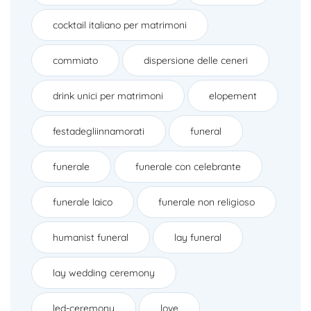
cocktail italiano per matrimoni
commiato
dispersione delle ceneri
drink unici per matrimoni
elopement
festadegliinnamorati
funeral
funerale
funerale con celebrante
funerale laico
funerale non religioso
humanist funeral
lay funeral
lay wedding ceremony
led-ceremony
love