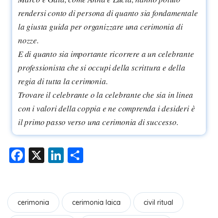
rendersi conto di persona di quanto sia fondamentale
la giusta guida per organizzare una cerimonia di
nozze.
E di quanto sia importante ricorrere a un celebrante
professionista che si occupi della scrittura e della
regia di tutta la cerimonia.
Trovare il celebrante o la celebrante che sia in linea
con i valori della coppia e ne comprenda i desideri è
il primo passo verso una cerimonia di successo.
F
X
Li
C
a
n
o
c
k
n
e
e
di
cerimonia
cerimonia laica
civil ritual
b
dI
vi