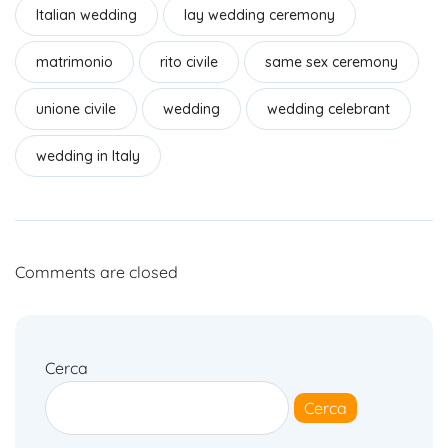
Italian wedding
lay wedding ceremony
o
n
di
o
matrimonio
rito civile
same sex ceremony
k
unione civile
wedding
wedding celebrant
wedding in Italy
Comments are closed
Cerca
Cerca