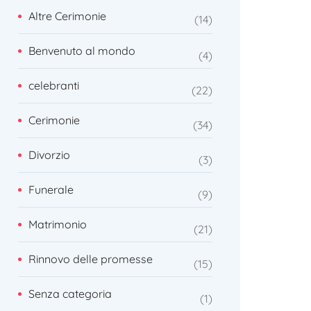
Altre Cerimonie
14
Benvenuto al mondo
4
celebranti
22
Cerimonie
34
Divorzio
3
Funerale
9
Matrimonio
21
Rinnovo delle promesse
15
Senza categoria
1