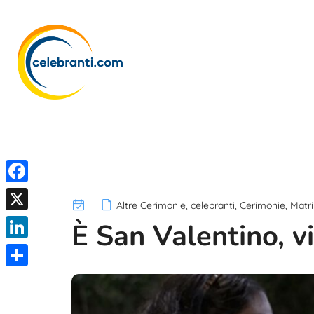
F
Altre Cerimonie
,
celebranti
,
Cerimonie
,
Matr
a
X
È San Valentino, v
c
L
e
i
C
b
n
o
o