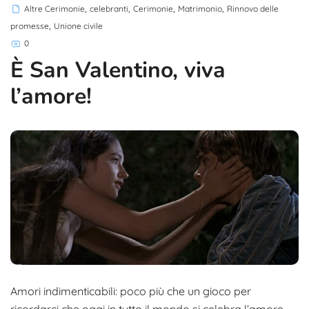
,
,
,
,
Altre Cerimonie
celebranti
Cerimonie
Matrimonio
Rinnovo delle
,
promesse
Unione civile
0
È San Valentino, viva
l’amore!
Amori indimenticabili: poco più che un gioco per