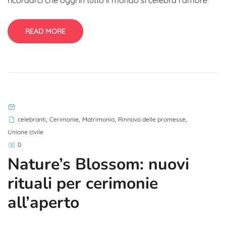
ricordarci che oggi in tutto il mondo si celebra l’amore
READ MORE
,
,
,
,
celebranti
Cerimonie
Matrimonio
Rinnovo delle promesse
Unione civile
0
Nature’s Blossom: nuovi
rituali per cerimonie
all’aperto