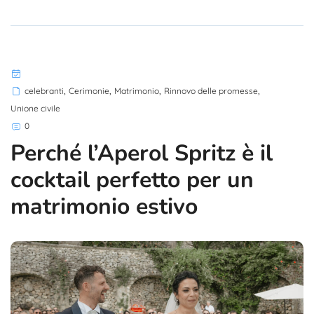
,
,
,
,
celebranti
Cerimonie
Matrimonio
Rinnovo delle promesse
Unione civile
0
Perché l’Aperol Spritz è il
cocktail perfetto per un
matrimonio estivo