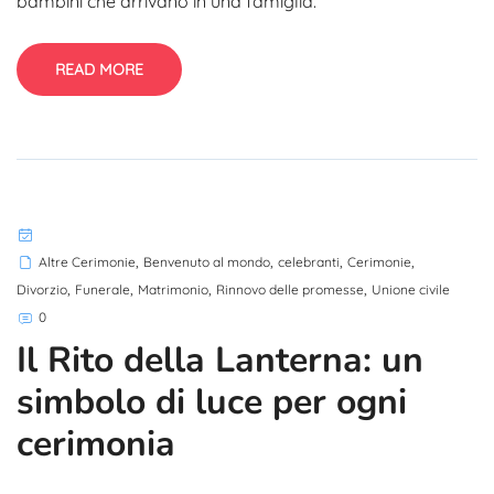
bambini che arrivano in una famiglia.
READ MORE
,
,
,
,
Altre Cerimonie
Benvenuto al mondo
celebranti
Cerimonie
,
,
,
,
Divorzio
Funerale
Matrimonio
Rinnovo delle promesse
Unione civile
0
Il Rito della Lanterna: un
simbolo di luce per ogni
cerimonia