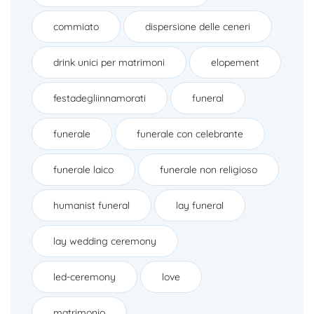
commiato
dispersione delle ceneri
drink unici per matrimoni
elopement
festadegliinnamorati
funeral
funerale
funerale con celebrante
funerale laico
funerale non religioso
humanist funeral
lay funeral
lay wedding ceremony
led-ceremony
love
matrimonio