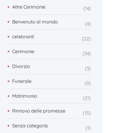
Altre Cerimonie
14
Benvenuto al mondo
4
celebranti
22
Cerimonie
34
Divorzio
3
Funerale
9
Matrimonio
21
Rinnovo delle promesse
15
Senza categoria
1