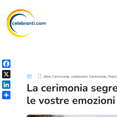
F
Altre Cerimonie
,
celebranti
,
Cerimonie
,
Matr
a
X
La cerimonia segr
c
L
le vostre emozioni
e
i
C
b
n
o
o