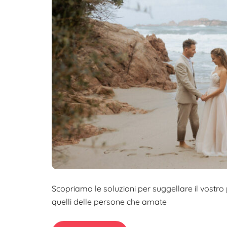
k
n
o
e
d
k
d
i
I
v
n
i
d
i
Scopriamo le soluzioni per suggellare il vostro 
quelli delle persone che amate