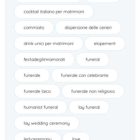
cocktail italiano per matrimoni
commiato
dispersione delle ceneri
drink unici per matrimoni
elopement
festadegliinnamorati
funeral
funerale
funerale con celebrante
funerale laico
funerale non religioso
humanist funeral
lay funeral
lay wedding ceremony
led-ceremony
love