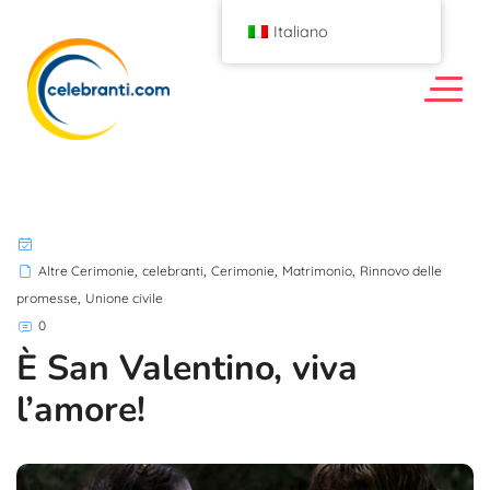
Italiano
,
,
,
,
Altre Cerimonie
celebranti
Cerimonie
Matrimonio
Rinnovo delle
,
promesse
Unione civile
0
È San Valentino, viva
l’amore!