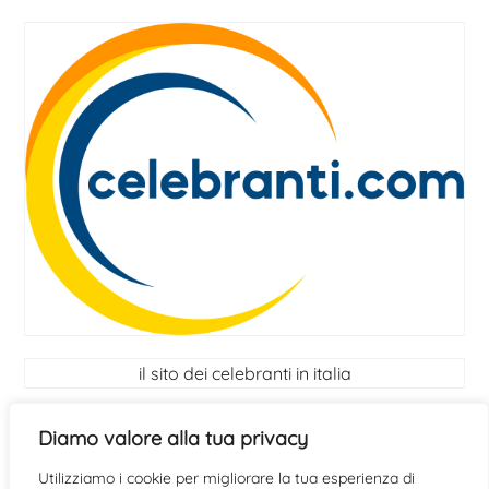
il sito dei celebranti in italia
I Celebranti
Diamo valore alla tua privacy
Utilizziamo i cookie per migliorare la tua esperienza di
scopri se hai le qualità per diventare celebrante
clicca