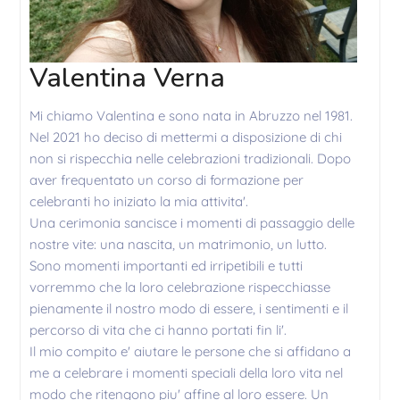
Valentina Verna
Mi chiamo Valentina e sono nata in Abruzzo nel 1981.
Nel 2021 ho deciso di mettermi a disposizione di chi
non si rispecchia nelle celebrazioni tradizionali. Dopo
aver frequentato un corso di formazione per
celebranti ho iniziato la mia attivita'.
Una cerimonia sancisce i momenti di passaggio delle
nostre vite: una nascita, un matrimonio, un lutto.
Sono momenti importanti ed irripetibili e tutti
vorremmo che la loro celebrazione rispecchiasse
pienamente il nostro modo di essere, i sentimenti e il
percorso di vita che ci hanno portati fin li'.
Il mio compito e' aiutare le persone che si affidano a
me a celebrare i momenti speciali della loro vita nel
modo che ritengono piu' affine al loro essere. Un