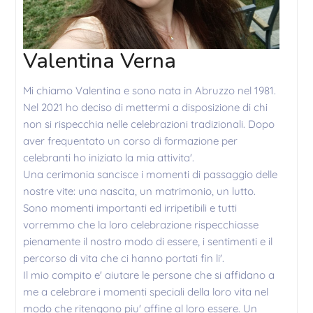
Valentina Verna
Mi chiamo Valentina e sono nata in Abruzzo nel 1981.
Nel 2021 ho deciso di mettermi a disposizione di chi
non si rispecchia nelle celebrazioni tradizionali. Dopo
aver frequentato un corso di formazione per
celebranti ho iniziato la mia attivita'.
Una cerimonia sancisce i momenti di passaggio delle
nostre vite: una nascita, un matrimonio, un lutto.
Sono momenti importanti ed irripetibili e tutti
vorremmo che la loro celebrazione rispecchiasse
pienamente il nostro modo di essere, i sentimenti e il
percorso di vita che ci hanno portati fin li'.
Il mio compito e' aiutare le persone che si affidano a
me a celebrare i momenti speciali della loro vita nel
modo che ritengono piu' affine al loro essere. Un