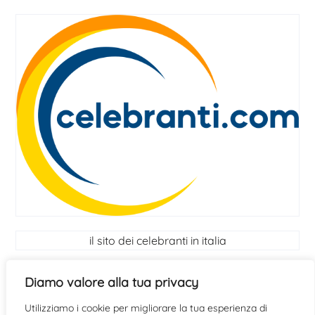
il sito dei celebranti in italia
I Celebranti
Diamo valore alla tua privacy
Utilizziamo i cookie per migliorare la tua esperienza di
scopri se hai le qualità per diventare celebrante
clicca