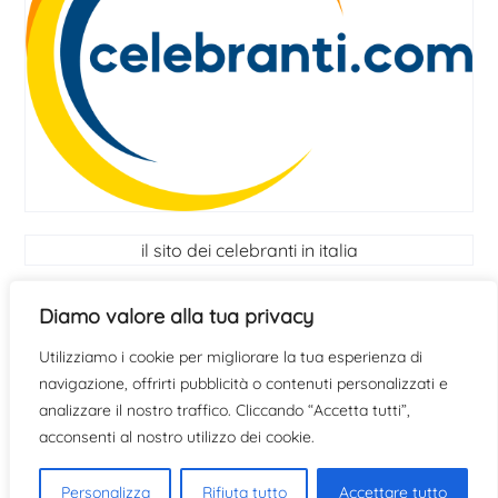
il sito dei celebranti in italia
I Celebranti
Diamo valore alla tua privacy
Utilizziamo i cookie per migliorare la tua esperienza di
scopri se hai le qualità per diventare celebrante
clicca
navigazione, offrirti pubblicità o contenuti personalizzati e
qui
analizzare il nostro traffico. Cliccando “Accetta tutti”,
acconsenti al nostro utilizzo dei cookie.
Personalizza
Rifiuta tutto
Accettare tutto