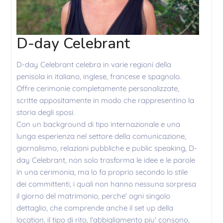
D-day Celebrant
D-day Celebrant celebra in varie regioni della
penisola in italiano, inglese, francese e spagnolo.
Offre cerimonie completamente personalizzate,
scritte appositamente in modo che rappresentino la
storia degli sposi.
Con un background di tipo internazionale e una
lunga esperienza nel settore della comunicazione,
giornalismo, relazioni pubbliche e public speaking, D-
day Celebrant, non solo trasforma le idee e le parole
in una cerimonia, ma lo fa proprio secondo lo stile
dei committenti, i quali non hanno nessuna sorpresa
il giorno del matrimonio, perche' ogni singolo
dettaglio, che comprende anche il set up della
location, il tipo di rito, l'abbigliamento piu' consono,