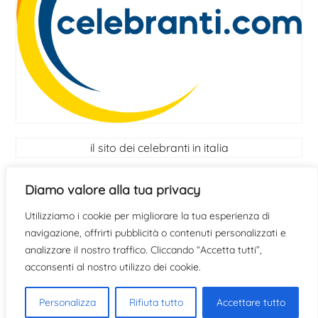
il sito dei celebranti in italia
I Celebranti
Diamo valore alla tua privacy
Utilizziamo i cookie per migliorare la tua esperienza di
scopri se hai le qualità per diventare celebrante
clicca
navigazione, offrirti pubblicità o contenuti personalizzati e
qui
analizzare il nostro traffico. Cliccando “Accetta tutti”,
acconsenti al nostro utilizzo dei cookie.
Personalizza
Rifiuta tutto
Accettare tutto