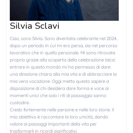
Silvia Sclavi
Ciao, sono Silvia. Sono diventata celebrante nel 2024,
dopo un periodo in cui mi ero persa, sia nel percorso
lavorativo che in quello personale. Mi sono ritrovata
proprio grazie alla scoperta della celebrazione laica:
entrare in questo mondo mi ha permesso di dare
una direzione chiara alla mia vita e di abbracciare la
mia vera vocazione. Oggi metto questo sapere a
disposizione di chi desidera dare forma e voce ai
momenti unici che solo i riti di passaggio sanno
custodire.
Credo fortemente nelle persone e nelle loro storie. Il
mio obiettivo è raccontare la loro unicità, dando
valore ai passaggi importanti della vita per
trasformarli in ricordi significativi.