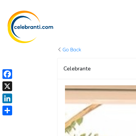
Go Back
Celebrante
F
a
X
c
L
e
i
C
b
n
o
o