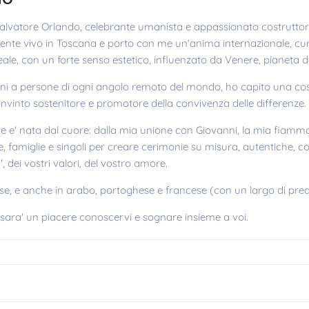
lvatore Orlando, celebrante umanista e appassionato costruttore
ente vivo in Toscana e porto con me un'anima internazionale, c
eale, con un forte senso estetico, influenzato da Venere, pianeta del
ni a persone di ogni angolo remoto del mondo, ho capito una cosa:
nvinto sostenitore e promotore della convivenza delle differenze.
' nata dal cuore: dalla mia unione con Giovanni, la mia fiamma ge
e, famiglie e singoli per creare cerimonie su misura, autentiche, co
', dei vostri valori, del vostro amore.
lese, e anche in arabo, portoghese e francese (con un largo di prea
 sara' un piacere conoscervi e sognare insieme a voi.