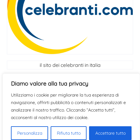
il sito dei celebranti in italia
I Celebranti
Diamo valore alla tua privacy
Utilizziamo i cookie per migliorare la tua esperienza di
scopri se hai le qualità per diventare celebrante
clicca
navigazione, offrirti pubblicità o contenuti personalizzati e
qui
analizzare il nostro traffico. Cliccando “Accetta tutti”,
acconsenti al nostro utilizzo dei cookie.
Personalizza
Rifiuta tutto
Accettare tutto