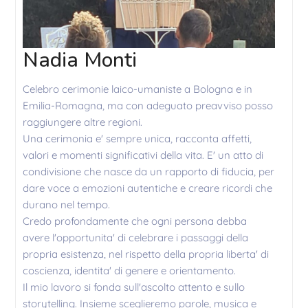
Nadia Monti
Celebro cerimonie laico-umaniste a Bologna e in
Emilia-Romagna, ma con adeguato preavviso posso
raggiungere altre regioni.
Una cerimonia e' sempre unica, racconta affetti,
valori e momenti significativi della vita. E' un atto di
condivisione che nasce da un rapporto di fiducia, per
dare voce a emozioni autentiche e creare ricordi che
durano nel tempo.
Credo profondamente che ogni persona debba
avere l'opportunita' di celebrare i passaggi della
propria esistenza, nel rispetto della propria liberta' di
coscienza, identita' di genere e orientamento.
Il mio lavoro si fonda sull'ascolto attento e sullo
storytelling. Insieme sceglieremo parole, musica e