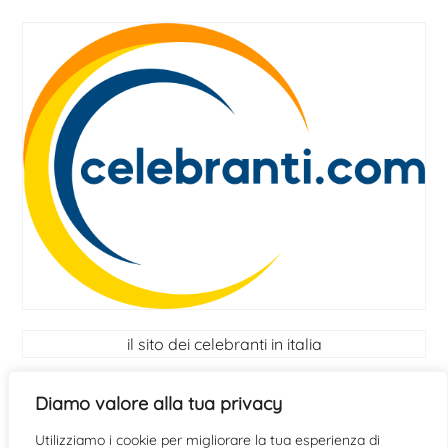
il sito dei celebranti in italia
I Celebranti
Diamo valore alla tua privacy
Utilizziamo i cookie per migliorare la tua esperienza di
scopri se hai le qualità per diventare celebrante
clicca