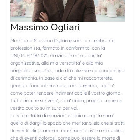
Massimo Ogliari
Mi chiamo Massimo Ogliari e sono un celebrante
professionista, formato in conformita' con la
UNI/PdR 118.2021. Grazie alle mie capacita'
organizzative, alla mia versatilita' e alla mia
originalita' sono in grado di realizzare qualunque tipo
di cerimonia. In base a cio' che mi racconterete,
quando ci incontreremo e conosceremo, capiro'
come poter rendere indimenticabile il vostro giorno.
Tutto cio' che scrivero', sara' unico, proprio come un
vestito cucito su misura per voi.
La vita e' fatta di emozioni e il mio compito sara'
quello di dargli lo spazio che meritano, sia che si tratti
di eventi felici, come un matrimonio civile o simbolico,
che di eventi dolorosi, come puo' essere la morte di