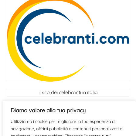
il sito dei celebranti in italia
I Celebranti
Diamo valore alla tua privacy
Utilizziamo i cookie per migliorare la tua esperienza di
scopri se hai le qualità per diventare celebrante
clicca
navigazione, offrirti pubblicità o contenuti personalizzati e
qui