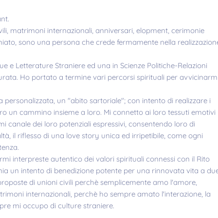
nt.
ili, matrimoni internazionali, anniversari, elopment, cerimonie
iato, sono una persona che crede fermamente nella realizzazion
 e Letterature Straniere ed una in Scienze Politiche-Relazioni
urata. Ho portato a termine vari percorsi spirituali per avvicinarm
ersonalizzata, un "abito sartoriale"; con intento di realizzare i
ro un cammino insieme a loro. Mi connetto ai loro tessuti emotivi
mi canale dei loro potenziali espressivi, consentendo loro di
à, il riflesso di una love story unica ed irripetibile, come ogni
tenza.
ermi interpreste autentico dei valori spirituali connessi con il Rito
nia un intento di benedizione potente per una rinnovata vita a due
proposte di unioni civili perchè semplicemente amo l'amore,
trimoni internazionali, perchè ho sempre amato l'interazione, la
re mi occupo di culture straniere.