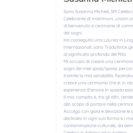
Sono Susanna Michieli, SM Celebra
Celebrante di matrimoni, unioni civ
di benvenuto e cerimonie di comm
dei sogni.
Ho conseguito una Laurea in Lingue
Internazionali; sono Traduttrice gi
al significato profondo del Rito.
Mi occupo di creare una cerimonia p
sogni dei miei sposi/spose, percor
tramite la mia sensibilità, facendo
creare una cerimonia che è, in realt
esperienza d'amore in questa esis
Il mio compito è, tra gli altri, rend
allo scopo di portare nella cerimo
Accolgo con gioia e devozione le 
declinato in ogni sua forma e i ma
contaminazione culturale, da semp
Celebro in italiano ed in inglese.