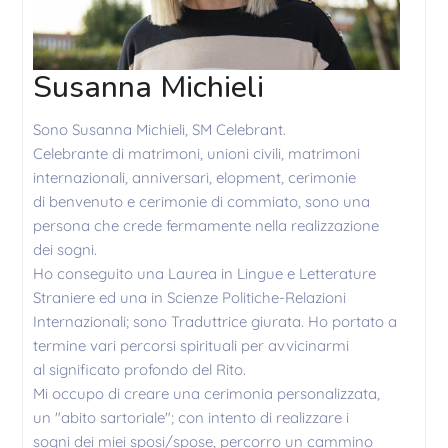
Susanna Michieli
Sono Susanna Michieli, SM Celebrant.
Celebrante di matrimoni, unioni civili, matrimoni
internazionali, anniversari, elopment, cerimonie
di benvenuto e cerimonie di commiato, sono una
persona che crede fermamente nella realizzazione
dei sogni.
Ho conseguito una Laurea in Lingue e Letterature
Straniere ed una in Scienze Politiche-Relazioni
Internazionali; sono Traduttrice giurata. Ho portato a
termine vari percorsi spirituali per avvicinarmi
al significato profondo del Rito.
Mi occupo di creare una cerimonia personalizzata,
un "abito sartoriale"; con intento di realizzare i
sogni dei miei sposi/spose, percorro un cammino