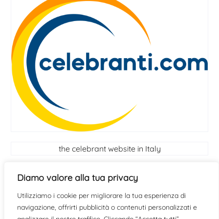
the celebrant website in Italy
Celebrant
Diamo valore alla tua privacy
Utilizziamo i cookie per migliorare la tua esperienza di
find out if you have the qualities to become a
navigazione, offrirti pubblicità o contenuti personalizzati e
celebrant
click here