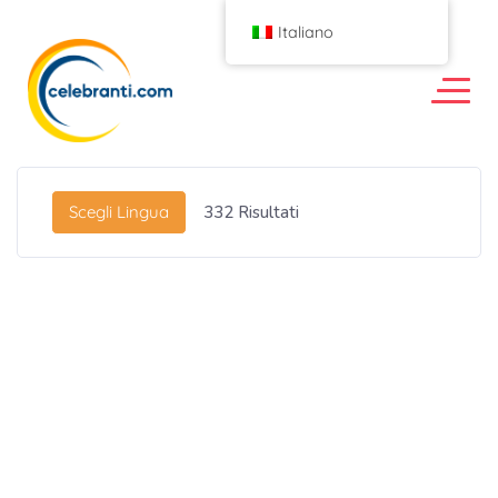
Italiano
Scegli Lingua
332
Risultati